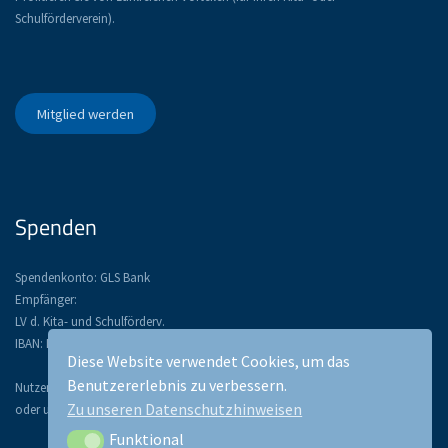
Schulförderverein).
Mitglied werden
Spenden
Spendenkonto: GLS Bank
Empfänger:
LV d. Kita- und Schulförderv.
IBAN: DE52 4306 0967 1134 3367 00
Diese Website verwendet Cookies, um das
Benutzererlebnis zu verbessern.
Nutzen Sie PayPal: paypal@lsfb.de
Zu unseren Datenschutzhinweisen
oder unser Spendentool:
Funktional
Funktional