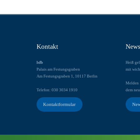
Kontakt
Newsl
lsfb
Heiß gel
Palais am Festungsgraben
mit wich
Am Festungsgraben 1, 10117 Berlin
Melden S
Telefon: 030 3034 1910
dem neu
Kontaktformular
New