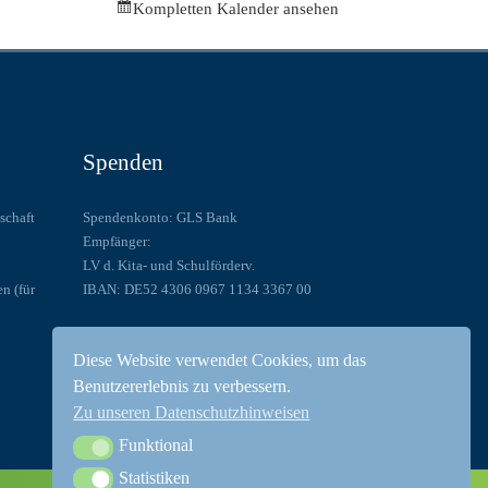
Kompletten Kalender ansehen
Spenden
schaft
Spendenkonto: GLS Bank
Empfänger:
LV d. Kita- und Schulförderv.
en (für
IBAN: DE52 4306 0967 1134 3367 00
Nutzen Sie PayPal: paypal@lsfb.de
Diese Website verwendet Cookies, um das
oder unser Spendentool:
Benutzererlebnis zu verbessern.
Spenden Sie!
Zu unseren Datenschutzhinweisen
Funktional
Funktional
Statistiken
Statistiken