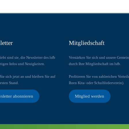
etter
Mitgliedschaft
iebt sind sie, die Newsletter des lsfb
Verstärken Sie sich und unsere Gemein
tigen Infos und Neuigkeiten.
durch Ihre Mitgliedschaft im lsfb.
ie sich jetzt an und bleiben Sie auf
Profitieren Sie von zahlreichen Vorteil
esten Stand.
Ihren Kita- oder Schulförderverein).
sletter abonnieren
Mitglied werden