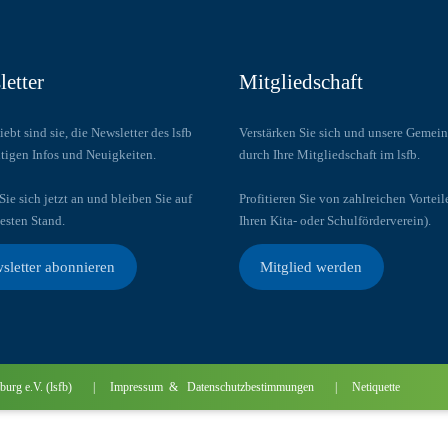
etter
Mitgliedschaft
iebt sind sie, die Newsletter des lsfb
Verstärken Sie sich und unsere Gemein
tigen Infos und Neuigkeiten.
durch Ihre Mitgliedschaft im lsfb.
ie sich jetzt an und bleiben Sie auf
Profitieren Sie von zahlreichen Vorteil
esten Stand.
Ihren Kita- oder Schulförderverein).
sletter abonnieren
Mitglied werden
andenburg e.V. (lsfb) | Impressum & Datenschutzbestimmungen
|
Netiquette