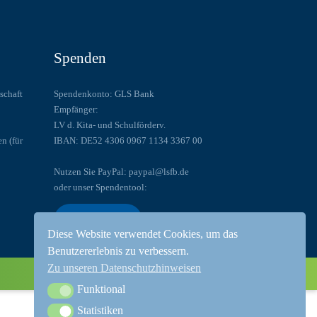
Spenden
schaft
Spendenkonto: GLS Bank
Empfänger:
LV d. Kita- und Schulförderv.
en (für
IBAN: DE52 4306 0967 1134 3367 00
Nutzen Sie PayPal: paypal@lsfb.de
oder unser Spendentool:
Spenden Sie!
Diese Website verwendet Cookies, um das
Benutzererlebnis zu verbessern.
Zu unseren Datenschutzhinweisen
Funktional
Funktional
Statistiken
Statistiken