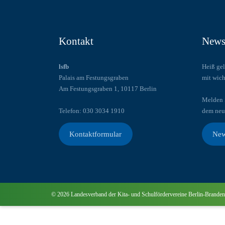
Kontakt
Newsl
lsfb
Heiß gel
Palais am Festungsgraben
mit wich
Am Festungsgraben 1, 10117 Berlin
Melden S
Telefon: 030 3034 1910
dem neu
Kontaktformular
New
© 2026 Landesverband der Kita- und Schulfördervereine Berlin-Br