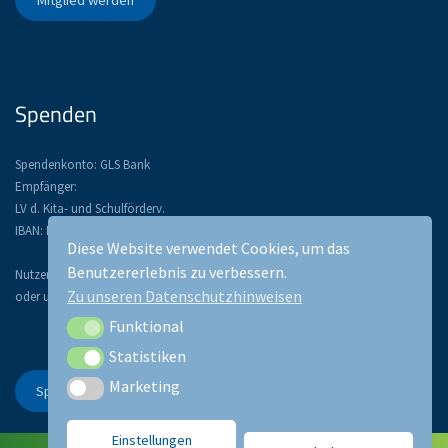
Mitglied werden
Spenden
Spendenkonto: GLS Bank
Empfänger:
LV d. Kita- und Schulförderv.
IBAN: DE52 4306 0967 1134 3367 00
Diese Website verwendet Cookies, um das
Benutzererlebnis zu verbessern.
Nutzen Sie PayPal: paypal@lsfb.de
Zu unseren Datenschutzhinweisen
oder unser Spendentool:
Funktional
Funktional
Statistiken
Statistiken
Marketing
Marketing
Spenden Sie!
Einstellungen