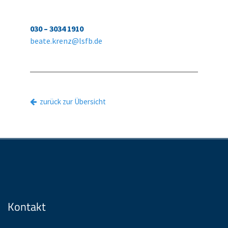
030 – 3034 1910
beate.krenz@lsfb.de
zurück zur Übersicht
Kontakt