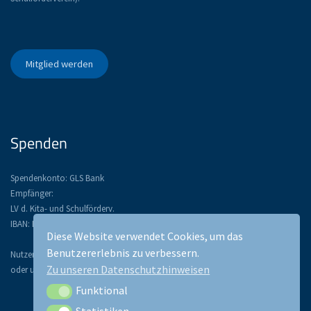
Mitglied werden
Spenden
Spendenkonto: GLS Bank
Empfänger:
LV d. Kita- und Schulförderv.
IBAN: DE52 4306 0967 1134 3367 00
Diese Website verwendet Cookies, um das
Benutzererlebnis zu verbessern.
Nutzen Sie PayPal: paypal@lsfb.de
Zu unseren Datenschutzhinweisen
oder unser Spendentool:
Funktional
Funktional