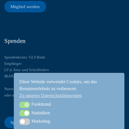
Mitglied werden
Spenden
Spendenkonto: GLS Bank
Empfänger:
LV d. Kita- und Schulförderv.
IBAN: DE52 4306 0967 1134 3367 00
Diese Website verwendet Cookies, um das
Benutzererlebnis zu verbessern.
Nutzen Sie PayPal: paypal@lsfb.de
oder unser Spendentool:
Zu unseren Datenschutzhinweisen
Funktional
Funktional
Statistiken
Statistiken
Marketing
Marketing
Spenden Sie!