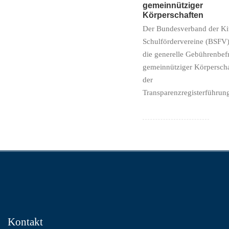
gemeinnütziger
Körperschaften
Der Bundesverband der Ki
Schulfördervereine (BSFV)
die generelle Gebührenbef
gemeinnütziger Körpersch
der
Transparenzregisterführun
Kontakt