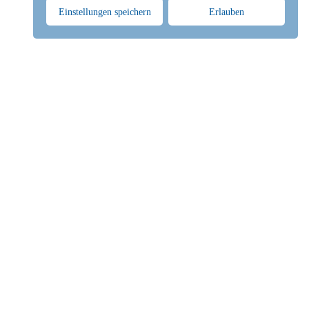
Einstellungen speichern
Erlauben
Kontakt
lsfb
Palais am Festungsgraben
Am Festungsgraben 1, 10117 Berlin
Telefon: 030 3034 1910