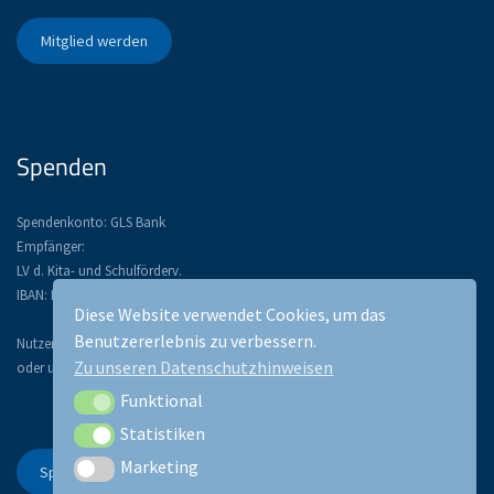
Mitglied werden
Spenden
Spendenkonto: GLS Bank
Empfänger:
LV d. Kita- und Schulförderv.
IBAN: DE52 4306 0967 1134 3367 00
Diese Website verwendet Cookies, um das
Benutzererlebnis zu verbessern.
Nutzen Sie PayPal: paypal@lsfb.de
Zu unseren Datenschutzhinweisen
oder unser Spendentool:
Funktional
Funktional
Statistiken
Statistiken
Marketing
Marketing
Spenden Sie!