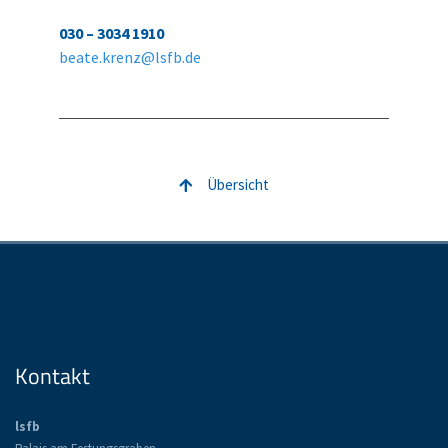
030 – 3034 1910
beate.krenz@lsfb.de
Übersicht
Kontakt
lsfb