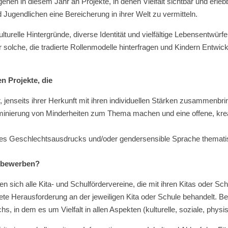
gehen in diesem Jahr an Projekte, in denen Vielfalt sichtbar und erl
 Jugendlichen eine Bereicherung in ihrer Welt zu vermitteln.
turelle Hintergründe, diverse Identität und vielfältige Lebensentwürfe
ür solche, die tradierte Rollenmodelle hinterfragen und Kindern Entwi
n Projekte, die
r, jenseits ihrer Herkunft mit ihren individuellen Stärken zusammenbrin
iminierung von Minderheiten zum Thema machen und eine offene, kreat
s Geschlechtsausdrucks und/oder gendersensible Sprache thematis
h bewerben?
sich alle Kita- und Schulfördervereine, die mit ihren Kitas oder Schul
ete Herausforderung an der jeweiligen Kita oder Schule behandelt. Be
s, in dem es um Vielfalt in allen Aspekten (kulturelle, soziale, phys