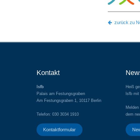
zurück zu Ne
Kontakt
News
lsfb
Heiß gel
Palais am Festungsgraben
lsfb mit
Am Festungsgraben 1, 10117 Berlin
Melden 
Telefon: 030 3034 1910
dem neu
Kontaktformular
New