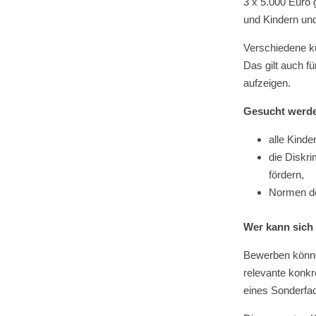
3 x 5.000 Euro 
und Kindern und
Verschiedene kul
Das gilt auch f
aufzeigen.
Gesucht werde
alle Kinde
die Diskr
fördern,
Normen de
Wer kann sic
Bewerben können 
relevante konkr
eines Sonderfach