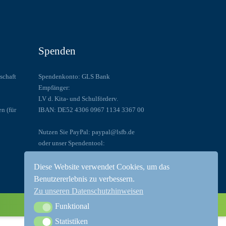
Spenden
schaft
Spendenkonto: GLS Bank
Empfänger:
LV d. Kita- und Schulförderv.
en (für
IBAN: DE52 4306 0967 1134 3367 00
Nutzen Sie PayPal: paypal@lsfb.de
oder unser Spendentool:
Spenden Sie!
Diese Website verwendet Cookies, um das
Benutzererlebnis zu verbessern.
Zu unseren Datenschutzhinweisen
Funktional
Funktional
Statistiken
Statistiken