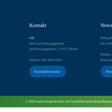
Kontakt
Newsl
lsfb
Heiß gel
Palais am Festungsgraben
mit wich
Am Festungsgraben 1, 10117 Berlin
Melden S
Telefon: 030 3034 1910
dem neu
Kontaktformular
New
© 2026 Landesverband der Kita- und Schulfördervereine Berlin-Br