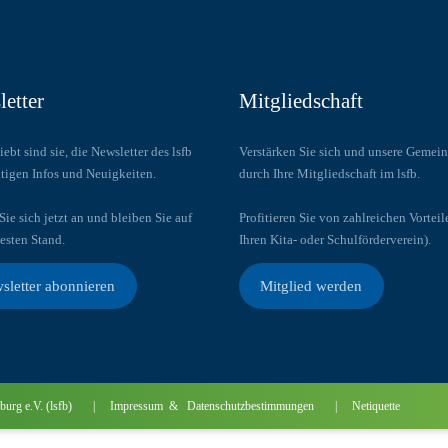
etter
Mitgliedschaft
iebt sind sie, die Newsletter des lsfb
Verstärken Sie sich und unsere Gemein
tigen Infos und Neuigkeiten.
durch Ihre Mitgliedschaft im lsfb.
ie sich jetzt an und bleiben Sie auf
Profitieren Sie von zahlreichen Vorteil
esten Stand.
Ihren Kita- oder Schulförderverein).
sletter abonnieren
Mitglied werden
andenburg e.V. (lsfb) | Impressum & Datenschutzbestimmungen
|
Netiquette