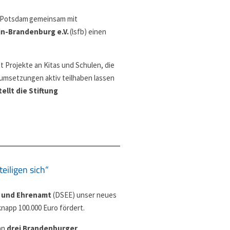
Potsdam gemeinsam mit
in-Brandenburg e.V.
(lsfb) einen
t Projekte an Kitas und Schulen, die
umsetzungen aktiv teilhaben lassen
tellt die Stiftung
eiligen sich“
 und Ehrenamt
(DSEE) unser neues
knapp 100.000 Euro fördert.
an
drei Brandenburger