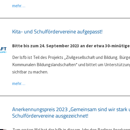
mehr…
Kita- und Schulfördervereine aufgepasst!
Bitte bis zum 24. September 2023 an der etwa 30-minütig
Der lsfb ist Teil des Projekts „Zivilgesellschaft und Bildung. Bür
Kommunalen Bildungslandschaften“ und bittet um Unterstützung,
sichtbar zu machen.
mehr…
Anerkennungspreis 2023 „Gemeinsam sind wir stark un
Schulfördervereine ausgezeichnet!
Zum ersten Mal hat der lsfb in diesem Jahr den Berliner Anerken