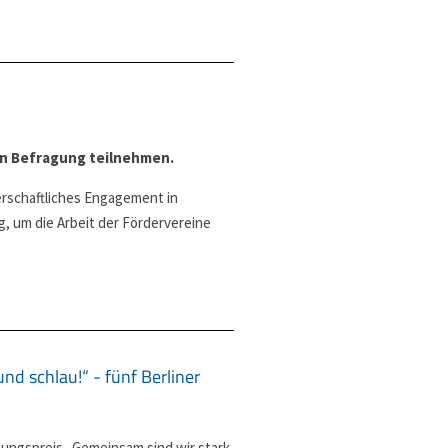
en Befragung teilnehmen.
gerschaftliches Engagement in
 um die Arbeit der Fördervereine
d schlau!“ - fünf Berliner
nungspreis „Gemeinsam sind wir stark