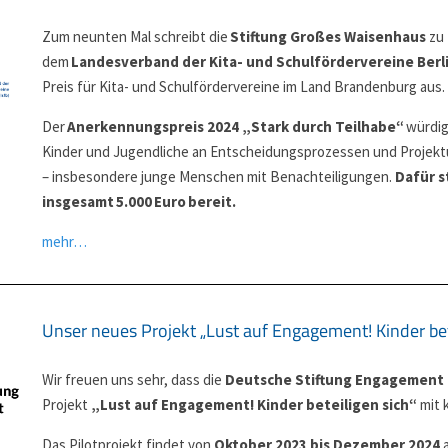
Zum neunten Mal schreibt die
Stiftung Großes Waisenhaus
zu 
dem
Landesverband der Kita- und Schulfördervereine Berl
Preis für Kita- und Schulfördervereine im Land Brandenburg aus.
Der
Anerkennungspreis 2024 „Stark durch Teilhabe“
würdig
Kinder und Jugendliche an Entscheidungsprozessen und Projekt
– insbesondere junge Menschen mit Benachteiligungen.
Dafür s
insgesamt 5.000 Euro bereit.
mehr…
Unser neues Projekt „Lust auf Engagement! Kinder bet
Wir freuen uns sehr, dass die
Deutsche Stiftung Engagement
Projekt
„Lust auf Engagement! Kinder beteiligen sich“
mit 
Das Pilotprojekt findet von
Oktober 2023 bis Dezember 2024