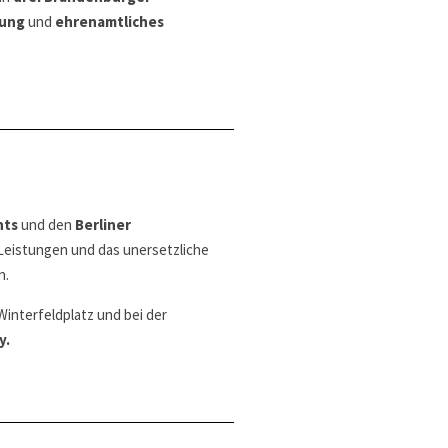
gung
und
ehrenamtliches
nts
und den
Berliner
Leistungen und das unersetzliche
n.
interfeldplatz und bei der
y.