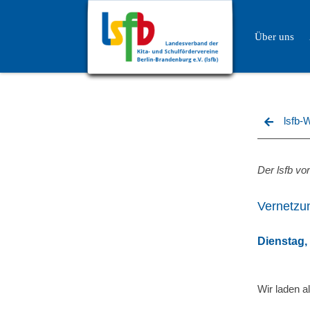
Über uns
lsfb-
Der lsfb vor
Vernetzun
Dienstag,
Wir laden a