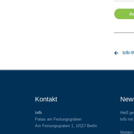
A
lsfb-
Kontakt
News
lsfb
Heiß gel
Palais am Festungsgraben
lsfb mit
Am Festungsgraben 1, 10117 Berlin
Melden 