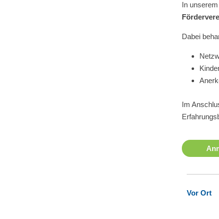
In unserem 
Förderver
Dabei beha
Netzw
Kinde
Anerk
Im Anschlus
Erfahrungs
An
Vor Ort