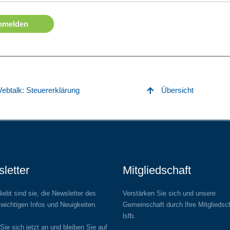
nmelden
Webtalk: Steuererklärung
Übersicht
letter
Mitgliedschaft
iebt sind sie, die Newsletter des
Verstärken Sie sich und unsere
 wichtigen Infos und Neuigkeiten.
Gemeinschaft durch Ihre Mitgliedsc
lsfb.
Sie sich jetzt an und bleiben Sie auf